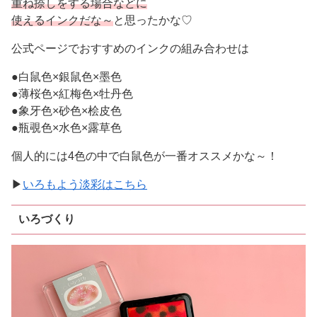
重ね捺しをする場合などに
使えるインクだな～
と思ったかな♡
公式ページでおすすめのインクの組み合わせは
●白鼠色×銀鼠色×墨色
●薄桜色×紅梅色×牡丹色
●象牙色×砂色×桧皮色
●瓶覗色×水色×露草色
個人的には4色の中で白鼠色が一番オススメかな～！
▶
いろもよう淡彩はこちら
いろづくり