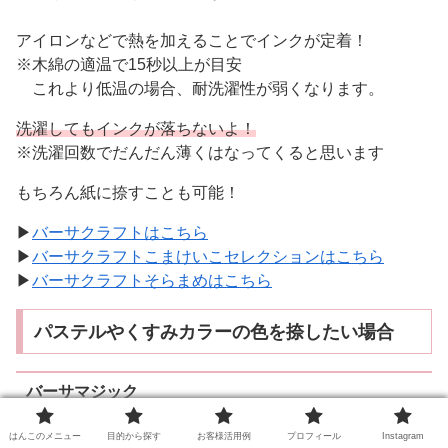
アイロンなどで熱を加えることでインクが定着！
※木綿の適温で15秒以上が目安
これより低温の場合、耐洗濯性が弱くなります。
洗濯してもインクが落ちないよ！
※洗濯回数でだんだん薄くはなってくると思います
もちろん紙に捺すことも可能！
▶
バーサクラフトはこちら
▶
バーサクラフトこまけいこセレクションはこちら
▶
バーサクラフトそらまめはこちら
パステルやくすみカラーの色を捺したい場合
バーサマジック
はんこのメニュー
目的から探す
お客様活用例
プロフィール
Instagram