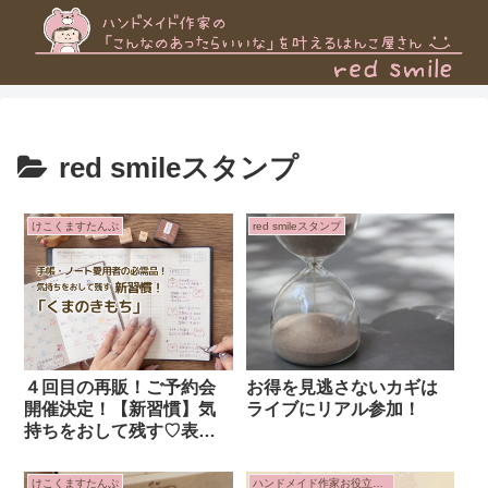
red smileスタンプ
けこくますたんぷ
red smileスタンプ
４回目の再販！ご予約会
お得を見逃さないカギは
開催決定！【新習慣】気
ライブにリアル参加！
持ちをおして残す♡表情
無限のスタンプ「くまの
きもち」
けこくますたんぷ
ハンドメイド作家お役立ち情報