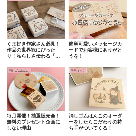
くま好き作家さん必見！
簡単可愛いメッセージカ
作品の世界観にぴった
ードでお客様にありがと
り！私らしさ伝わる「く
うを！
ま×イニシャルすたんぷ」
消しゴムはんこ
屋号はんこ
毎月開催！抽選販売会！
消しゴムはんこのオーダ
無料のプレゼント企画に
ーをしたらこだわりの持
しない理由
ち手がついてくる！