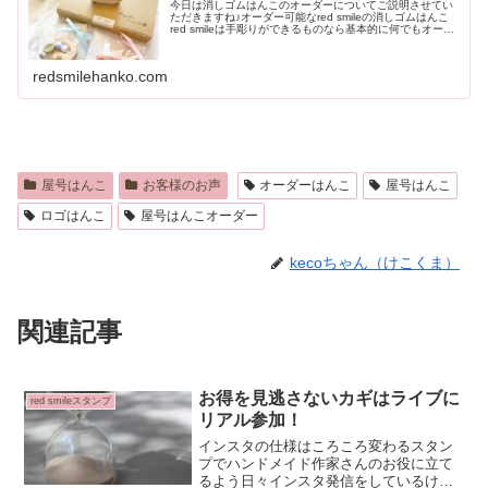
今日は消しゴムはんこのオーダーについてご説明させてい
ただきますね♪オーダー可能なred smileの消しゴムはんこ
red smileは手彫りができるものなら基本的に何でもオーダ
ーをお受けいたします！屋号はんこ・値札はんこ・おなま
えはんこ・イ...
redsmilehanko.com
屋号はんこ
お客様のお声
オーダーはんこ
屋号はんこ
ロゴはんこ
屋号はんこオーダー
kecoちゃん（けこくま）
関連記事
お得を見逃さないカギはライブに
red smileスタンプ
リアル参加！
インスタの仕様はころころ変わるスタン
プでハンドメイド作家さんのお役に立て
るよう日々インスタ発信をしているけこ