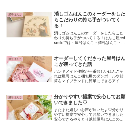
くまですが… インスタも仕様がころこ
ろ変わっていくのでついていくのに必
死…＼(ﾟｰﾟ＼)そんな中毎週水曜日の朝
消しゴムはんこのオーダーをした
屋号はんこ
8:30～2、30分の...
らこだわりの持ち手がついてく
る！
消しゴムはんこのオーダーをしたらこだ
わりの持ち手がついてくる！はんこ屋red
smileでは・屋号はんこ・値札はんこ・イ
ラストはんこなどなどたくさんのお客様
から消しゴムはんこのオーダーをいただ
いてるよ！制作の段階で色々こだわりポ
オーダーしてくださった屋号はん
屋号はんこ
イントはある...
こが戻ってきた話
ハンドメイド作家が一番欲しいはんこそ
れは屋号はんこ梱包用のダンボールや封
筒をマイブランドに簡単にできるアイテ
ム♡red smileの商品のなかでも屋号はん
こは人気NO.1なんですよ♡オーダー頂い
た屋号はんこが戻ってきた！その人気の
分かりやすい提案で安心してお願
屋号はんこ
屋号はんこ...
いできました♡
またまた嬉しいお声が届いたよ♡分かり
やすい提案で安心してお願いできました
安心できるやりとり以前屋号はんこのオ
ーダー頂いたお客様から嬉しいお声が届
きました！Laki'sさん案や料金なども分か