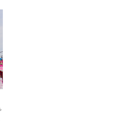
ち
う
！